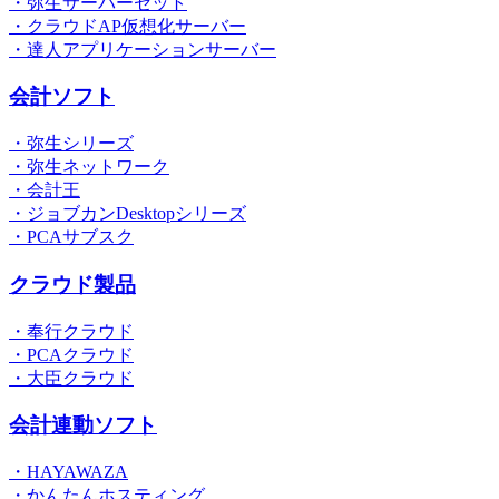
・弥生サーバーセット
・クラウドAP仮想化サーバー
・達人アプリケーションサーバー
会計ソフト
・弥生シリーズ
・弥生ネットワーク
・会計王
・ジョブカンDesktopシリーズ
・PCAサブスク
クラウド製品
・奉行クラウド
・PCAクラウド
・大臣クラウド
会計連動ソフト
・HAYAWAZA
・かんたんホスティング