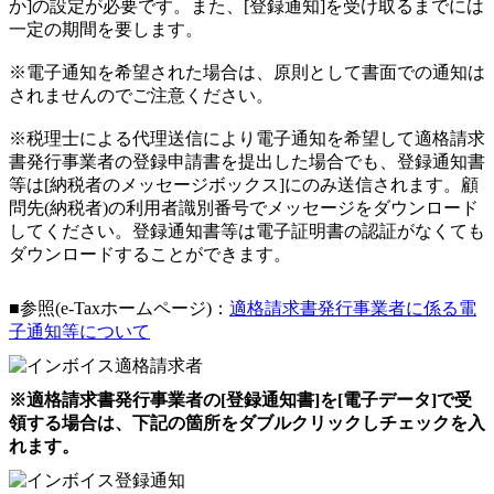
か]の設定が必要です
。また、
[登録通知]を受け取るまでには
一定の期間を要します
。
※電子通知を希望された場合は、原則として書面での通知は
されませんのでご注意ください。
※税理士による代理送信により電子通知を希望して適格請求
書発行事業者の登録申請書を提出した場合でも、登録通知書
等は
[納税者のメッセージボックス]にのみ送信されます。顧
問先(納税者)の利用者識別番号でメッセージをダウンロード
してください。
登録通知書等は電子証明書の認証がなくても
ダウンロードすることができます。
■参照(e-Taxホームページ)：
適格請求書発行事業者に係る電
子通知等について
※適格請求書発行事業者の[登録通知書]を[電子データ]で受
領する場合は、下記の箇所をダブルクリックしチェックを入
れます。