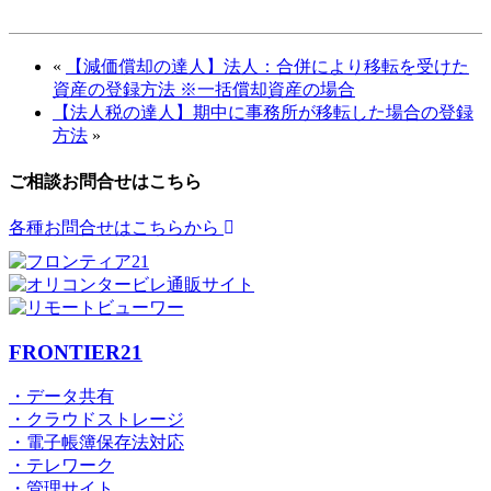
«
【減価償却の達人】法人：合併により移転を受けた
資産の登録方法 ※一括償却資産の場合
【法人税の達人】期中に事務所が移転した場合の登録
方法
»
ご相談お問合せはこちら
各種お問合せはこちらから
FRONTIER21
・データ共有
・クラウドストレージ
・電子帳簿保存法対応
・テレワーク
・管理サイト