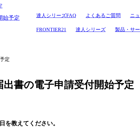
達人シリーズFAQ
よくあるご質問
ニュ
FRONTIER21
達人シリーズ
FRONTIER21
達人シリーズ
製品・サー
クラウドストレージ
セミナー情報
デジタル化・AI
電子帳簿保存
パソコン
達人シリーズ
管理サイト
サーバセッ
WEB版
始予定
セキュリティ
複合機
その他の
会計ソフ
長届出書の電子申請受付開始予定
セキュリティ対策
新規開業おまか
定日を教えてください。