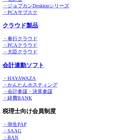
・ジョブカンDesktopシリーズ
・PCAサブスク
クラウド製品
・奉行クラウド
・PCAクラウド
・大臣クラウド
会計連動ソフト
・HAYAWAZA
・かんたんホスティング
・会計参謀・決算参謀
・経費BANK
税理士向け会員制度
・弥生PAP
・SAAG
・BAN