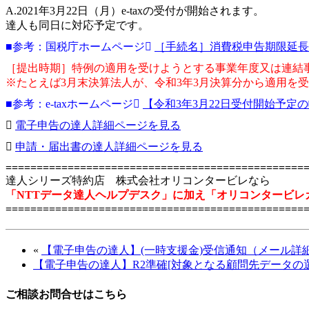
A.2021年3月22日（月）e-taxの受付が開始されます。
達人も同日に対応予定です。
■参考：国税庁ホームページ
［手続名］消費税申告期限延長
［提出時期］特例の適用を受けようとする事業年度又は連結
※たとえば3月末決算法人が、令和3年3月決算分から適用を
■参考：e-taxホームページ
【令和3年3月22日受付開始予定
電子申告の達人詳細ページを見る
申請・届出書の達人詳細ページを見る
================================================
達人シリーズ特約店 株式会社オリコンタービレなら
「NTTデータ達人ヘルプデスク」に加え「オリコンタービレ
================================================
«
【電子申告の達人】(一時支援金)受信通知（メール詳
【電子申告の達人】R2準確[対象となる顧問先データの
ご相談お問合せはこちら