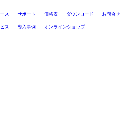
ース
サポート
価格表
ダウンロード
お問合せ
サーバセット
ビス
導入事例
オンラインショップ
FRONTIER21
導入補助金
法対応
ト
パソコンセット
機能
ト
クラウド製品
せセット
電子帳簿保存法