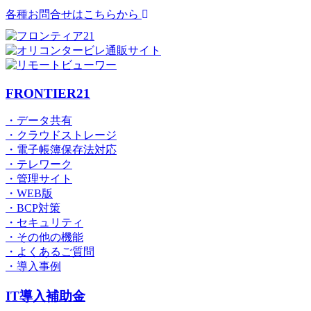
各種お問合せはこちらから
FRONTIER21
・データ共有
・クラウドストレージ
・電子帳簿保存法対応
・テレワーク
・管理サイト
・WEB版
・BCP対策
・セキュリティ
・その他の機能
・よくあるご質問
・導入事例
IT導入補助金