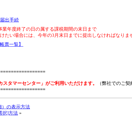
届出手続
事業年度終了の日の属する課税期間の末日まで
受けたい場合には、今年の3月末日までに提出しなければなりま
の帳票一覧】
==================
カスタマーセンター」がご利用いただけます。
（弊社でのご契
==================
細）の表示方法
選択]方法
»