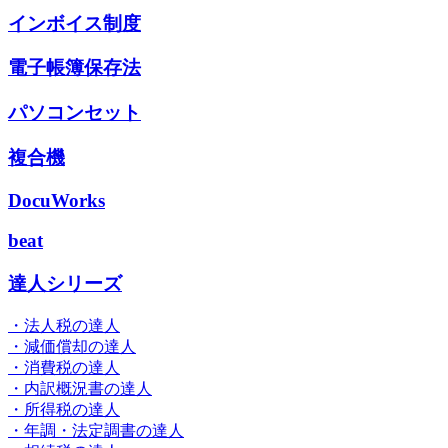
インボイス制度
電子帳簿保存法
パソコンセット
複合機
DocuWorks
beat
達人シリーズ
・法人税の達人
・減価償却の達人
・消費税の達人
・内訳概況書の達人
・所得税の達人
・年調・法定調書の達人