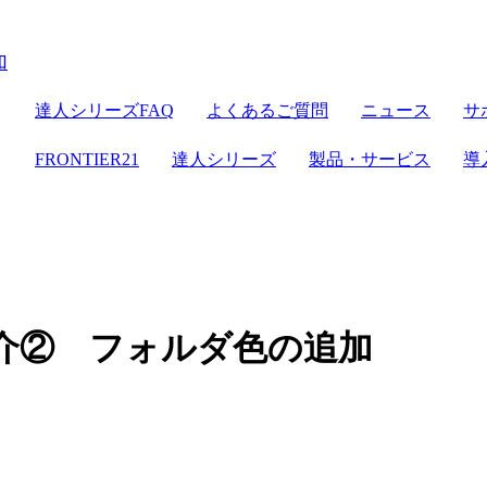
ER21
達人シリーズ
達人シリーズFAQ
よくあるご質問
ニュース
サ
クラウドストレージ
セミナー情報
デジタル化・AI導入補助金
電子帳簿保存法対応
ン
FRONTIER21
達人シリーズ
製品・サービス
導
達人シリーズ
管理サイト
サーバセット
WEB版
セキュリティ
複合機
その他の機能
会計ソフト
セキュリティ対策
新規開業おまかせセット
ご紹介② フォルダ色の追加