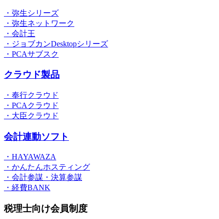
・弥生シリーズ
・弥生ネットワーク
・会計王
・ジョブカンDesktopシリーズ
・PCAサブスク
クラウド製品
・奉行クラウド
・PCAクラウド
・大臣クラウド
会計連動ソフト
・HAYAWAZA
・かんたんホスティング
・会計参謀・決算参謀
・経費BANK
税理士向け会員制度