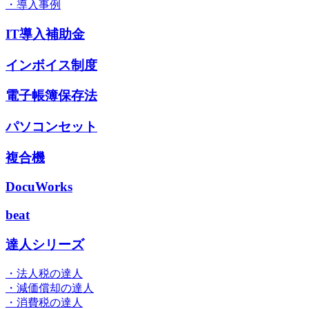
・導入事例
IT導入補助金
インボイス制度
電子帳簿保存法
パソコンセット
複合機
DocuWorks
beat
達人シリーズ
・法人税の達人
・減価償却の達人
・消費税の達人