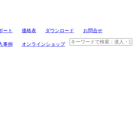
サーバセット
ポート
価格表
ダウンロード
お問合せ
FRONTIER21
入事例
オンラインショップ
パソコンセット
クラウド製品
電子帳簿保存法