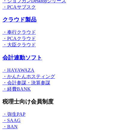
・ジョブカンDesktopシリーズ
・PCAサブスク
クラウド製品
・奉行クラウド
・PCAクラウド
・大臣クラウド
会計連動ソフト
・HAYAWAZA
・かんたんホスティング
・会計参謀・決算参謀
・経費BANK
税理士向け会員制度
・弥生PAP
・SAAG
・BAN