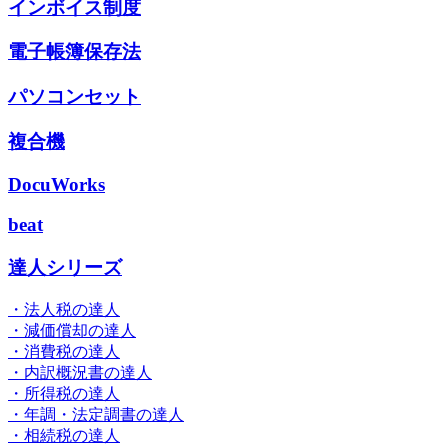
インボイス制度
電子帳簿保存法
パソコンセット
複合機
DocuWorks
beat
達人シリーズ
・法人税の達人
・減価償却の達人
・消費税の達人
・内訳概況書の達人
・所得税の達人
・年調・法定調書の達人
・相続税の達人