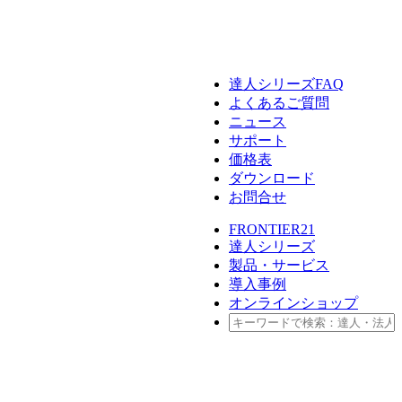
FRONTIER21
達人シリーズ
達人シリーズFAQ
よくあるご質問
セミナー情報
データ共有
デジタル化・AI導入補助金
クラウドストレージ
パソコン
ニュース
サポート
価格表
達人シリーズ
テレワーク
サーバセット
管理サイト
ダウンロード
お問合せ
BCP対策
複合機
セキュリティ
会計ソフト
FRONTIER21
達人シリーズ
製品・サービス
セキュリティ対策
新規開業おまかせセット
導入事例
オンラインショップ