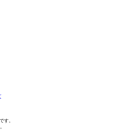
ズ
です。
す。