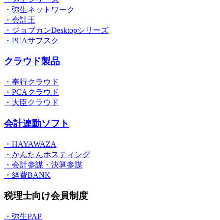
・弥生ネットワーク
・会計王
・ジョブカンDesktopシリーズ
・PCAサブスク
クラウド製品
・奉行クラウド
・PCAクラウド
・大臣クラウド
会計連動ソフト
・HAYAWAZA
・かんたんホスティング
・会計参謀・決算参謀
・経費BANK
税理士向け会員制度
・弥生PAP