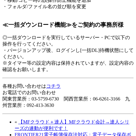
・移動/コピー時の誤操作防止機能を追加
・フォルダ/ファイル名の並び順を変更
≪一括ダウンロード機能≫をご契約の事務所様
◎一括ダウンロードを実行しているサーバー・PCで以下の
操作を行ってください。
・バージョンアップ後、ログインし[一括DL]待機状態にして
ください。
※タイマー等の設定内容は保持されていますが、設定内容の
確認をお願いします。
各種お問い合わせは
コチラ
お電話でのお問い合わせ
関東営業所：03-5759-6730 関西営業所：06-6261-3166 九
州営業所：092-413-3630
«
【MFクラウド＋達人】MFクラウド会計→達人シリ
ーズの連動が便利です！
FRONTIER21電子帳簿保存法対応：電子データ保存ボ