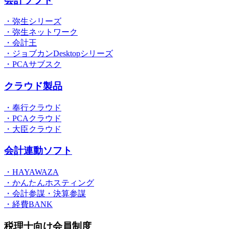
会計ソフト
・弥生シリーズ
・弥生ネットワーク
・会計王
・ジョブカンDesktopシリーズ
・PCAサブスク
クラウド製品
・奉行クラウド
・PCAクラウド
・大臣クラウド
会計連動ソフト
・HAYAWAZA
・かんたんホスティング
・会計参謀・決算参謀
・経費BANK
税理士向け会員制度