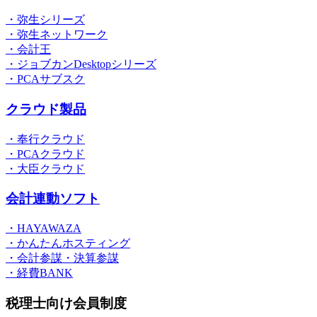
・弥生シリーズ
・弥生ネットワーク
・会計王
・ジョブカンDesktopシリーズ
・PCAサブスク
クラウド製品
・奉行クラウド
・PCAクラウド
・大臣クラウド
会計連動ソフト
・HAYAWAZA
・かんたんホスティング
・会計参謀・決算参謀
・経費BANK
税理士向け会員制度