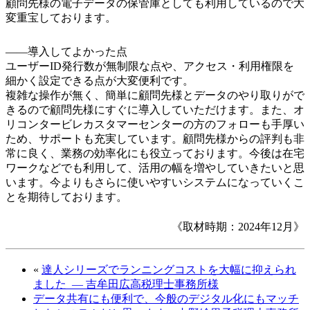
顧問先様の電子データの保管庫としても利用しているので大
変重宝しております。
――導入してよかった点
ユーザーID発行数が無制限な点や、アクセス・利用権限を
細かく設定できる点が大変便利です。
複雑な操作が無く、簡単に顧問先様とデータのやり取りがで
きるので顧問先様にすぐに導入していただけます。また、オ
リコンタービレカスタマーセンターの方のフォローも手厚い
ため、サポートも充実しています。顧問先様からの評判も非
常に良く、業務の効率化にも役立っております。今後は在宅
ワークなどでも利用して、活用の幅を増やしていきたいと思
います。今よりもさらに使いやすいシステムになっていくこ
とを期待しております。
《取材時期：2024年12月》
«
達人シリーズでランニングコストを大幅に抑えられ
ました ― 吉牟田広高税理士事務所様
データ共有にも便利で、今般のデジタル化にもマッチ