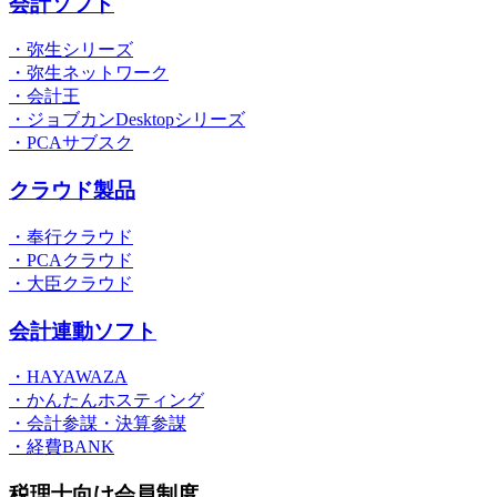
会計ソフト
・弥生シリーズ
・弥生ネットワーク
・会計王
・ジョブカンDesktopシリーズ
・PCAサブスク
クラウド製品
・奉行クラウド
・PCAクラウド
・大臣クラウド
会計連動ソフト
・HAYAWAZA
・かんたんホスティング
・会計参謀・決算参謀
・経費BANK
税理士向け会員制度