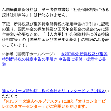
A.
国民健康保険料は、第三者作成書類「社会保険料等に係る
控除証明書等」には転記されません。
下記、所得税及び復興特別所得税の確定申告の手引きに記載
の通り、国民年金の保険料及び国民年金基金の掛金のみに添
付書類が必要なため、「【入力用】社会保険料等に係る控除
証明書等」の［国民年金及び国民年金基金］の明細のみを表
示しています。
✅参考（国税庁ホームページ）：
令和7年分 所得税及び復興
特別所得税の確定申告の手引き 申告書に添付・提示する書
類
達人シリーズ特約店 株式会社オリコンタービレでご購入
い
ただくと
「NTTデータ達人ヘルプデスク」に加え「オリコンタービ
レカスタマーセンター」がご利用いただけます。