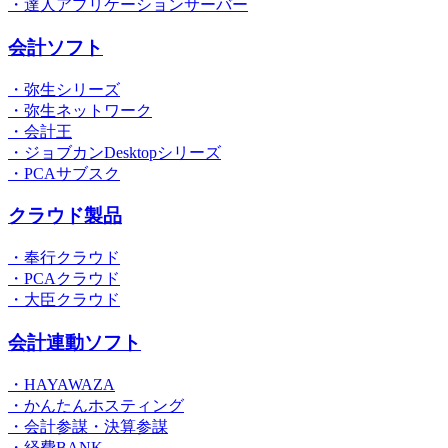
・達人アプリケーションサーバー
会計ソフト
・弥生シリーズ
・弥生ネットワーク
・会計王
・ジョブカンDesktopシリーズ
・PCAサブスク
クラウド製品
・奉行クラウド
・PCAクラウド
・大臣クラウド
会計連動ソフト
・HAYAWAZA
・かんたんホスティング
・会計参謀・決算参謀
・経費BANK