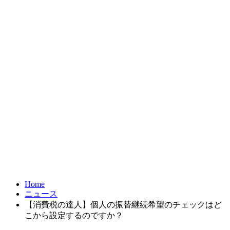
お問合せ
FRONTIER21
達人シリーズ
製品・サービス
導入事例
オンラインショップ
Home
ニュース
【消費税の達人】個人の振替継続希望のチェックはど
こから設定するのですか？