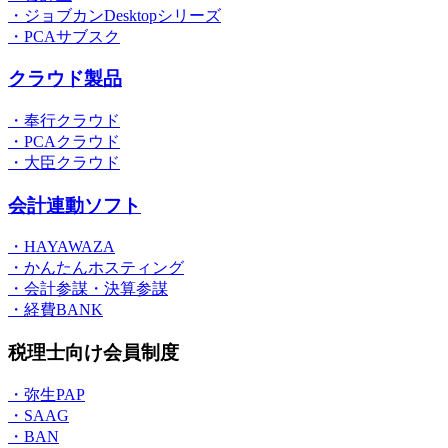
・ジョブカンDesktopシリーズ
・PCAサブスク
クラウド製品
・奉行クラウド
・PCAクラウド
・大臣クラウド
会計連動ソフト
・HAYAWAZA
・かんたんホスティング
・会計参謀・決算参謀
・経費BANK
税理士向け会員制度
・弥生PAP
・SAAG
・BAN