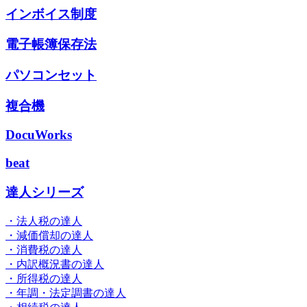
インボイス制度
電子帳簿保存法
パソコンセット
複合機
DocuWorks
beat
達人シリーズ
・法人税の達人
・減価償却の達人
・消費税の達人
・内訳概況書の達人
・所得税の達人
・年調・法定調書の達人