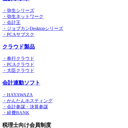
・弥生シリーズ
・弥生ネットワーク
・会計王
・ジョブカンDesktopシリーズ
・PCAサブスク
クラウド製品
・奉行クラウド
・PCAクラウド
・大臣クラウド
会計連動ソフト
・HAYAWAZA
・かんたんホスティング
・会計参謀・決算参謀
・経費BANK
税理士向け会員制度