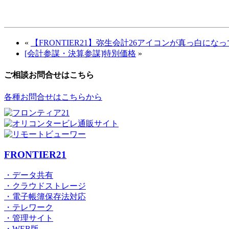
«
【FRONTIER21】弥生会計26アイコンが真っ白に
[会計参謀・決算参謀]特別価格
»
ご相談お問合せはこちら
各種お問合せはこちらから
FRONTIER21
・データ共有
・クラウドストレージ
・電子帳簿保存法対応
・テレワーク
・管理サイト
・WEB版