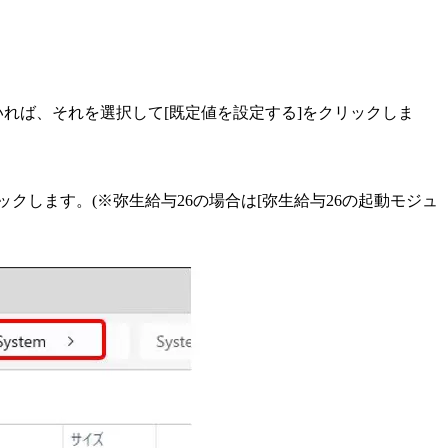
ていれば、それを選択して[既定値を設定する]をクリックしま
をクリックします。(※弥生給与26の場合は[弥生給与26の起動モジュ