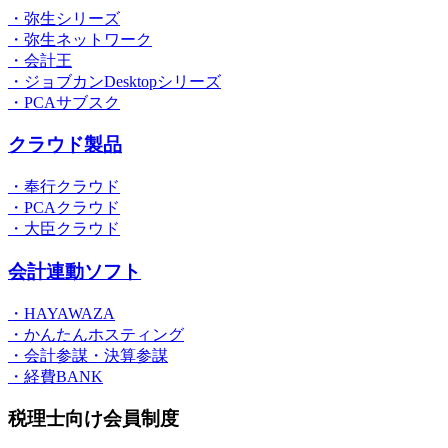
・弥生シリーズ
・弥生ネットワーク
・会計王
・ジョブカンDesktopシリーズ
・PCAサブスク
クラウド製品
・奉行クラウド
・PCAクラウド
・大臣クラウド
会計連動ソフト
・HAYAWAZA
・かんたんホスティング
・会計参謀・決算参謀
・経費BANK
税理士向け会員制度