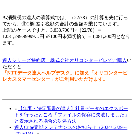
A.
消費税の達人の演算式では、（22/78）の計算を先に行っ
てから、⑪C欄 差引税額の合計の金額を乗じています。
上記のケースですと、3,833,700円×（22/78）＝
1,081,299.99999…円 ※100円未満切捨て ＝1,081,200円となり
ます。
達人シリーズ特約店 株式会社オリコンタービレでご購入
い
ただくと
「NTTデータ達人ヘルプデスク」に加え「オリコンタービ
レカスタマーセンター」がご利用いただけます。
«
【年調・法定調書の達人】社員データのエクスポー
トを行ったところ「ファイルの保存に失敗しました」
と表示される場合の対処方法
達人Cube定期メンテナンスのお知らせ（2024/12/29～
2025/1/3）
»