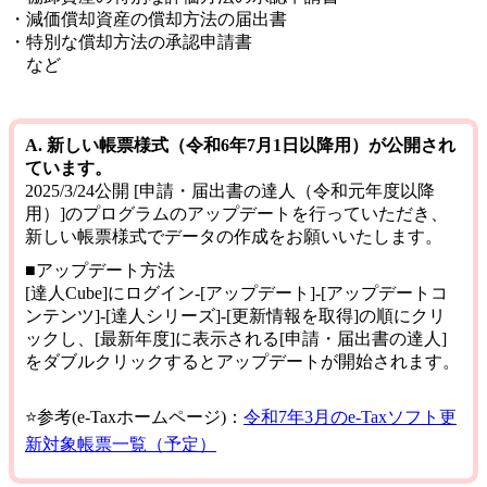
・減価償却資産の償却方法の届出書
・特別な償却方法の承認申請書
など
A.
新しい帳票様式（令和6年7月1日以降用）が公開され
ています。
2025/3/24公開 [申請・届出書の達人（令和元年度以降
用）]のプログラムのアップデートを行っていただき、
新しい帳票様式でデータの作成をお願いいたします。
■アップデート方法
[達人Cube]にログイン-[アップデート]-[アップデートコ
ンテンツ]-[達人シリーズ]-[更新情報を取得]の順にクリ
ックし、[最新年度]に表示される[申請・届出書の達人]
をダブルクリックするとアップデートが開始されます。
⭐参考(e-Taxホームページ)：
令和7年3月のe-Taxソフト更
新対象帳票一覧（予定）