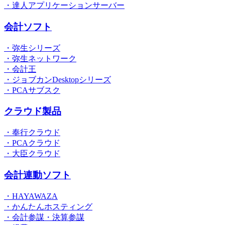
・達人アプリケーションサーバー
会計ソフト
・弥生シリーズ
・弥生ネットワーク
・会計王
・ジョブカンDesktopシリーズ
・PCAサブスク
クラウド製品
・奉行クラウド
・PCAクラウド
・大臣クラウド
会計連動ソフト
・HAYAWAZA
・かんたんホスティング
・会計参謀・決算参謀