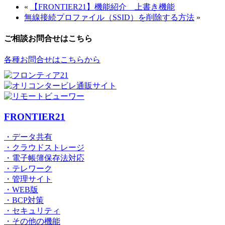
«
【FRONTIER21】機能紹介 上書き機能
無線接続プロファイル（SSID）を削除する方法
»
ご相談お問合せはこちら
各種お問合せはこちらから
FRONTIER21
・データ共有
・クラウドストレージ
・電子帳簿保存法対応
・テレワーク
・管理サイト
・WEB版
・BCP対策
・セキュリティ
・その他の機能