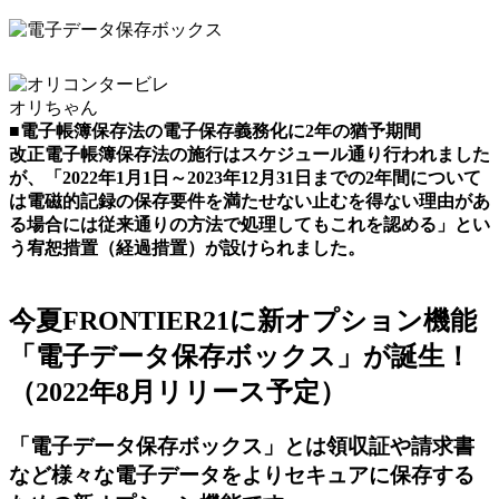
オリちゃん
■電子帳簿保存法の電子保存義務化に2年の猶予期間
改正電子帳簿保存法の施行はスケジュール通り行われました
が、「2022年1月1日～2023年12月31日までの2年間について
は電磁的記録の保存要件を満たせない止むを得ない理由があ
る場合には従来通りの方法で処理してもこれを認める」とい
う宥恕措置（経過措置）が設けられました。
今夏FRONTIER21に新オプション機能
「電子データ保存ボックス」が誕生！
（2022年8月リリース予定）
「電子データ保存ボックス」とは領収証や請求書
など
様々な電子データをよりセキュアに保存
する