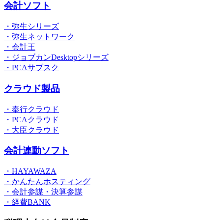
会計ソフト
・弥生シリーズ
・弥生ネットワーク
・会計王
・ジョブカンDesktopシリーズ
・PCAサブスク
クラウド製品
・奉行クラウド
・PCAクラウド
・大臣クラウド
会計連動ソフト
・HAYAWAZA
・かんたんホスティング
・会計参謀・決算参謀
・経費BANK