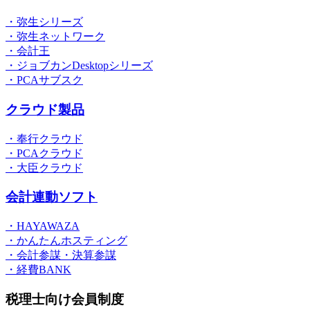
・弥生シリーズ
・弥生ネットワーク
・会計王
・ジョブカンDesktopシリーズ
・PCAサブスク
クラウド製品
・奉行クラウド
・PCAクラウド
・大臣クラウド
会計連動ソフト
・HAYAWAZA
・かんたんホスティング
・会計参謀・決算参謀
・経費BANK
税理士向け会員制度