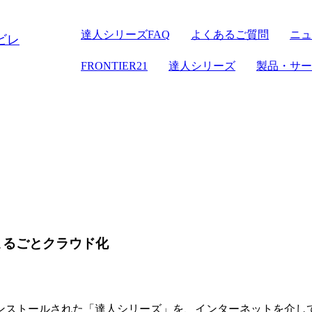
達人シリーズFAQ
よくあるご質問
ニュ
FRONTIER21
達人シリーズ
FRONTIER21
達人シリーズ
製品・サー
クラウドストレージ
セミナー情報
デジタル化・AI
電子帳簿保存
パソコン
達人シリーズ
管理サイト
サーバセッ
WEB版
セキュリティ
複合機
その他の
会計ソフ
セキュリティ対策
新規開業おまか
まるごとクラウド化
インストールされた「達人シリーズ」を、インターネットを介し