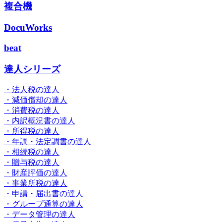
複合機
DocuWorks
beat
達人シリーズ
・法人税の達人
・減価償却の達人
・消費税の達人
・内訳概況書の達人
・所得税の達人
・年調・法定調書の達人
・相続税の達人
・贈与税の達人
・財産評価の達人
・事業所税の達人
・申請・届出書の達人
・グループ通算の達人
・データ管理の達人