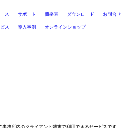
ース
サポート
価格表
ダウンロード
お問合せ
サーバセット
ビス
導入事例
オンラインショップ
FRONTIER21
導入補助金
法対応
ト
パソコンセット
機能
ト
クラウド製品
せセット
電子帳簿保存法
て事務所内のクライアント端末で利用できるサービスです。