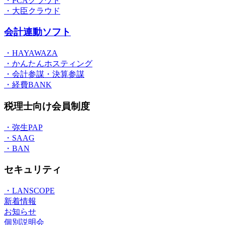
・PCAクラウド
・大臣クラウド
会計連動ソフト
・HAYAWAZA
・かんたんホスティング
・会計参謀・決算参謀
・経費BANK
税理士向け会員制度
・弥生PAP
・SAAG
・BAN
セキュリティ
・LANSCOPE
新着情報
お知らせ
個別説明会