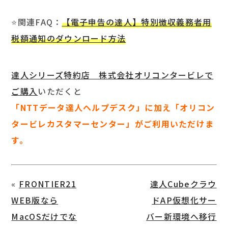
⭐関連FAQ：
【電子申告の達人】特別徴収義務者用
税額通知のダウンロード方法
達人シリーズ特約店 株式会社オリコンタービレで
ご購入
いただくと
「NTTデータ達人ヘルプデスク」に加え「オリコン
タービレカスタマーセンター」がご利用いただけま
す。
«
FRONTIER21
達人Cubeクラウ
WEB版なら
ドAP仮想化サー
MacOSだけでな
バー新環境へ移行