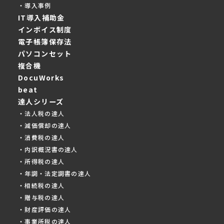
・導入事例
IT導入補助金
インボイス制度
電子帳簿保存法
パソコンセット
複合機
DocuWorks
beat
達人シリーズ
・法人税の達人
・減価償却の達人
・消費税の達人
・内訳概況書の達人
・所得税の達人
・年調・法定調書の達人
・相続税の達人
・贈与税の達人
・財産評価の達人
・事業所税の達人