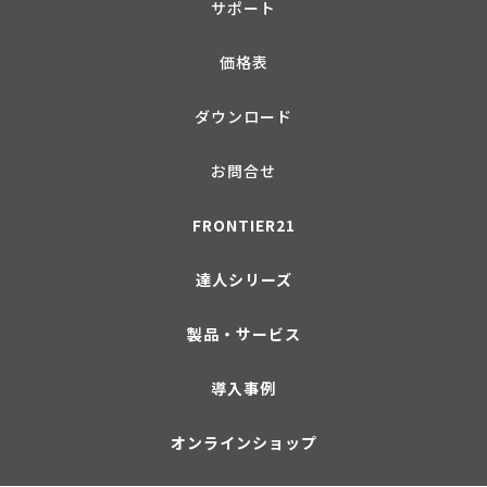
サポート
Q.「特別徴収義務者用税額通知」をCSVで出力
価格表
できますか？
ダウンロード
A.できます。以下の手順をご確認ください。
お問合せ
1. 出力するメッセージのチェックボックスにチェッ
FRONTIER21
クをいれます。
達人シリーズ
製品・サービス
2. 画面下の[出力]ボタンをクリックします。
導入事例
オンラインショップ
3. [出力対象データ選択]画面が表示されましたら、