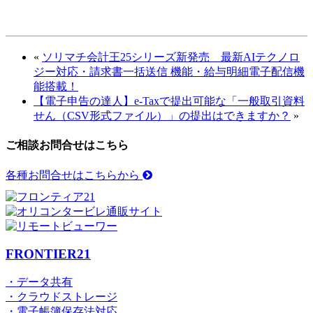
«
ソリマチ会計王25シリーズ新発売 最新AIテクノロ
ジー対応・請求書一括送信 機能・給与明細電子配信機
能搭載！
【電子申告の達人】e-Taxで提出可能な「一般取引資料
せん（CSV形式ファイル）」の提出はできますか？
»
ご相談お問合せはこちら
各種お問合せはこちらから
FRONTIER21
・データ共有
・クラウドストレージ
・電子帳簿保存法対応