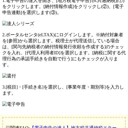
1.電子申告の達人を開き、[地方税電子申告]-[6.共通納税](①)
をクリックします。[納付情報作成]をクリックし(②)、[電子
申告連動]を選択します(③)。
2.ポータルセンタ(eLTAX)にログインします。※納付対象者
を[参照]から選択します。税理士が代理送信している場合
は、[関与先納税者の納付情報発行依頼を作成する]のチェッ
クを入れ、[代理人利用者ID]を選択します。[納税に関する代
理行為の承認手続きを自動で行う]にもチェックが入りま
す。
3.[税目]・[手続き名]を選択し、[事業年度・期別等]を入力し
ます。
💡関連FAQ:
【電子申告の達人】地方税共通納税エラー