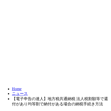
お問合せ
FRONTIER21
達人シリーズ
製品・サービス
導入事例
オンラインショップ
Home
ニュース
【電子申告の達人】地方税共通納税 法人税割額等で還
付があり均等割で納付がある場合の納税手続き方法