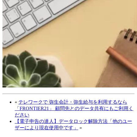
«
テレワークで 弥生会計・弥生給与を利用するなら
「FRONTIER21」 顧問先とのデータ共有にもご利用く
ださい
【電子申告の達人】データロック解除方法「他のユー
ザーにより現在使用中です」
»