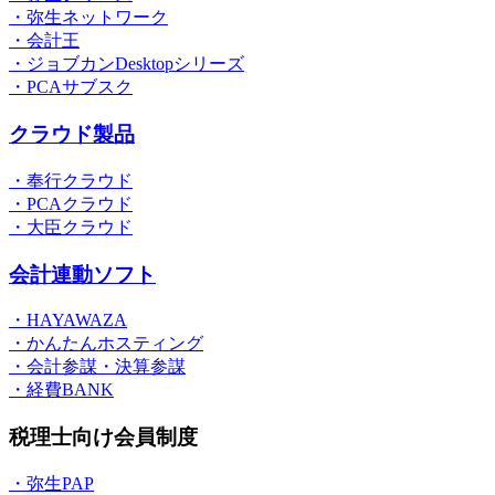
・弥生ネットワーク
・会計王
・ジョブカンDesktopシリーズ
・PCAサブスク
クラウド製品
・奉行クラウド
・PCAクラウド
・大臣クラウド
会計連動ソフト
・HAYAWAZA
・かんたんホスティング
・会計参謀・決算参謀
・経費BANK
税理士向け会員制度
・弥生PAP